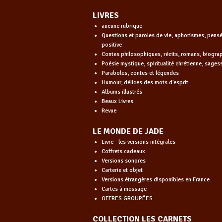
LIVRES
aucune rubrique
Questions et paroles de vie, aphorismes, pens
positive
Contes philosophiques, récits, romans, biogra
Poésie mystique, spiritualité chrétienne, sages
Paraboles, contes et légendes
Humour, délices des mots d'esprit
Albums illustrés
Beaux Livres
Revue
LE MONDE DE JADE
Livre - les versions intégrales
Coffrets cadeaux
Versions sonores
Carterie et objet
Versions étrangères disponibles en France
Cartes à message
OFFRES GROUPÉES
COLLECTION LES CARNETS