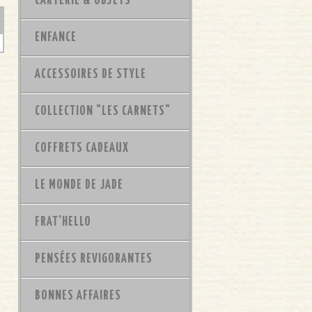
CARTERIE & OBJETS
ENFANCE
ACCESSOIRES DE STYLE
COLLECTION "LES CARNETS"
COFFRETS CADEAUX
LE MONDE DE JADE
FRAT'HELLO
PENSÉES REVIGORANTES
BONNES AFFAIRES