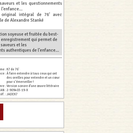
 saveurs et les questionnements
l’enfance...
 original intégral de 76’ avec
le de Alexandre Stanké
ion soyeuse et fruitée du best-
n enregistrement qui permet de
 saveurs et les
s authentiques de l’enfance...
ume :
K7 de 76'
nce :
À faire entendre à tous ceux qui ont
des oreilles pour entendre et un cœur
pour s’émerveiller !
nre :
Version sonore d'une œuvre littéraire
EAN :
2-909403-19-X
éf. :
JADEK7