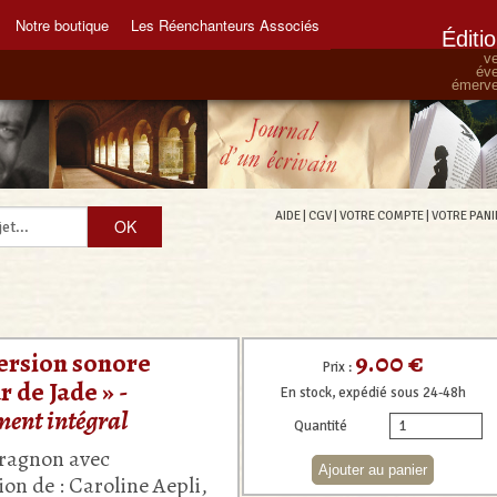
Notre boutique
Les Réenchanteurs Associés
Éditi
ve
éve
émervei
AIDE
|
CGV
|
VOTRE COMPTE
|
VOTRE PANI
9.00 €
ersion sonore
Prix :
r de Jade » -
En stock, expédié sous 24-48h
ment intégral
Quantité
ragnon avec
ion de : Caroline Aepli,