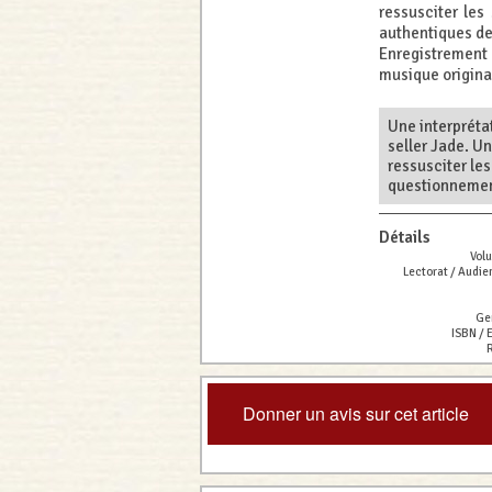
ressusciter les
authentiques de 
Enregistrement
musique origina
Une interprétat
seller Jade. U
ressusciter les
questionnement
Détails
Vol
Lectorat / Audie
Ge
ISBN / 
R
Donner un avis sur cet article