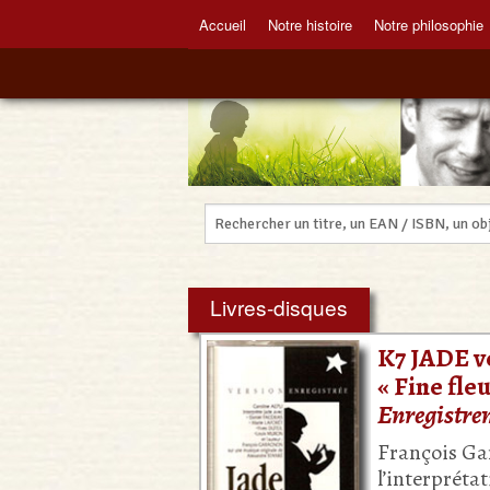
Accueil
Notre histoire
Notre philosophie
Livres-disques
K7 JADE v
« Fine fleu
Enregistre
François Ga
l’interprétat