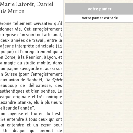
 Marie Laforêt, Daniel
votre panier
ouis Muron
Votre panier est vide
roïne tellement «vivante» qu’il
i donner vie. Cet enregistrement
treprise d’un soin tout artisanal,
 deux années de travail, entre la
a jeune interprète principale (11
époque) et l’enregistrement qui a
 en Corse, à la Réunion, à Lyon, et
la magie du studio mobile, dans
campagne savoyarde et aussi sur
n Suisse (pour l’enregistrement
meux avion de Raphaël,
“le Spirit
Beaucoup de délicatesse, des
 authentiques et bien senties. Le
sique originale et très onirique
exandre Stanké, élu à plusieurs
siteur de l’année”.
ion soyeuse et fruitée du best-
aire entendre à tous ceux qui ont
pour entendre et un cœur pour
r ! Un disque qui permet de