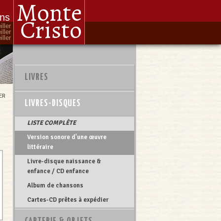
Monte
ons
Cristo
iller
iller
ller
LIVRES
ER
LIVRES-DISQUES
LISTE COMPLÈTE
Version sonore d'une œuvre
littéraire
Livre-disque naissance &
enfance / CD enfance
Album de chansons
Cartes-CD prêtes à expédier