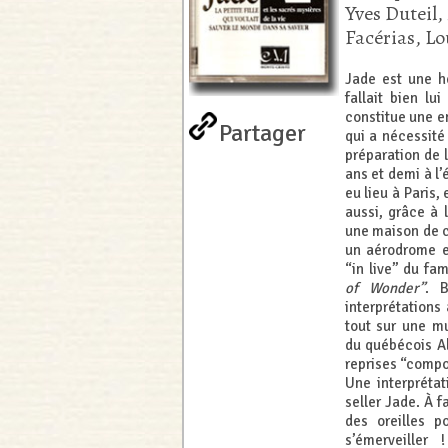
Yves Duteil,
Facérias, L
Jade est une hé
fallait bien lu
constitue une en
Partager
qui a nécessité
préparation de l
ans et demi à l’
eu lieu à Paris,
aussi, grâce à 
une maison de 
un aérodrome e
“in live” du fa
of Wonder”
. 
interprétations
tout sur une mu
du québécois Al
reprises “compo
Une interprétat
seller Jade. À f
des oreilles 
s’émerveille