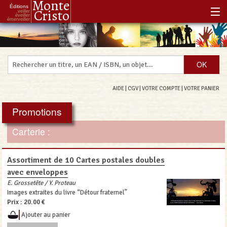
Monte
Éditions
Cristo
veiller
éveiller
émerveiller
Accueil
Notre histoire
Notre philosophie
AIDE
|
CGV
|
VOTRE COMPTE
|
VOTRE PANIER
Notre boutique
Promotions
Les Réenchanteurs Associés
Carterie :
Assortiment de 10 Cartes postales doubles
avec enveloppes
E. Grossetête / Y. Proteau
Images extraites du livre “Détour fraternel”
Prix :
20.00 €
Ajouter au panier