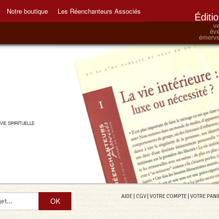
Notre boutique
Les Réenchanteurs Associés
Éditi
ve
éve
émervei
AIDE
|
CGV
|
VOTRE COMPTE
|
VOTRE PANI