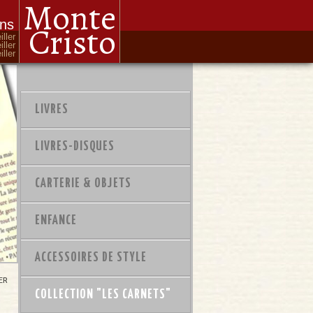
Monte
ons
Cristo
iller
iller
ller
LIVRES
LIVRES-DISQUES
CARTERIE & OBJETS
ENFANCE
ACCESSOIRES DE STYLE
ER
COLLECTION "LES CARNETS"