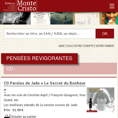
Monte
Éditions
Cristo
veiller
éveiller
émerveiller
Accueil
Notre histoire
Notre philosophie
AIDE
|
CGV
|
VOTRE COMPTE
|
VOTRE PANIER
Notre boutique
PENSÉES REVIGORANTES
Les Réenchanteurs Associés
CD :
CD Paroles de Jade « Le Secret du Bonheur
»
Avec les voix de Caroline Aepli / François Garagnon, Yves
Duteil, etc.
Les meilleurs extraits de la version sonore de Jade
Prix :
11.00 €
Ajouter au panier