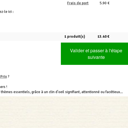
Frais de port
5.90 €
ez-le ici :
1 produit(s)
13.40 €
Valider et passer à l'étape
suivante
 Prix
?
ers !
s thèmes essentiels, grâce à un clin d'oeil signifiant, attentionné ou facétieux…