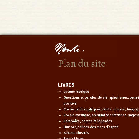
Plan du site
LIVRES
aucune rubrique
Questions et paroles de vie, aphorismes, pens
positive
Contes philosophiques, récits, romans, biogra
Poésie mystique, spiritualité chrétienne, sages
Paraboles, contes et légendes
Humour, délices des mots d'esprit
Albums illustrés
Beaux Livres