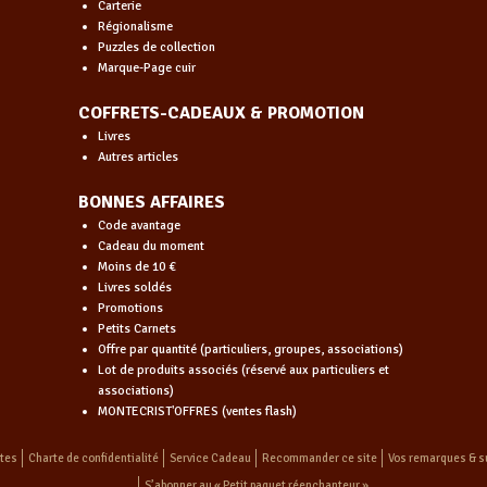
Carterie
Régionalisme
Puzzles de collection
Marque-Page cuir
COFFRETS-CADEAUX & PROMOTION
Livres
Autres articles
BONNES AFFAIRES
Code avantage
Cadeau du moment
Moins de 10 €
Livres soldés
Promotions
Petits Carnets
Offre par quantité (particuliers, groupes, associations)
Lot de produits associés (réservé aux particuliers et
associations)
MONTECRIST'OFFRES (ventes flash)
ntes
Charte de confidentialité
Service Cadeau
Recommander ce site
Vos remarques & s
S’abonner au « Petit paquet réenchanteur »