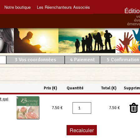
Notre boutique
Les Réenchanteurs Associés
Éditi
ve
éve
émervei
3
Vos coordonnées
4
Paiement
5
Confirmation
Prix (€)
Quantité
Total (€)
Supprim
t qui
7.50 €
7.50 €