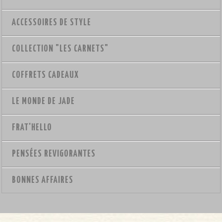
ACCESSOIRES DE STYLE
COLLECTION "LES CARNETS"
COFFRETS CADEAUX
LE MONDE DE JADE
FRAT'HELLO
PENSÉES REVIGORANTES
BONNES AFFAIRES