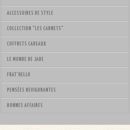
ACCESSOIRES DE STYLE
COLLECTION "LES CARNETS"
COFFRETS CADEAUX
LE MONDE DE JADE
FRAT'HELLO
PENSÉES REVIGORANTES
BONNES AFFAIRES