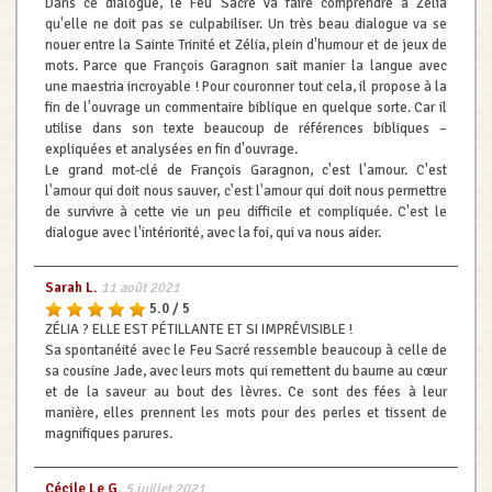
Dans ce dialogue, le Feu Sacré va faire comprendre à Zélia
qu'elle ne doit pas se culpabiliser. Un très beau dialogue va se
nouer entre la Sainte Trinité et Zélia, plein d'humour et de jeux de
mots. Parce que François Garagnon sait manier la langue avec
une maestria incroyable ! Pour couronner tout cela, il propose à la
fin de l'ouvrage un commentaire biblique en quelque sorte. Car il
utilise dans son texte beaucoup de références bibliques –
expliquées et analysées en fin d'ouvrage.
Le grand mot-clé de François Garagnon, c'est l'amour. C'est
l'amour qui doit nous sauver, c'est l'amour qui doit nous permettre
de survivre à cette vie un peu difficile et compliquée. C'est le
dialogue avec l'intériorité, avec la foi, qui va nous aider.
Sarah L.
11 août 2021
5.0 / 5
ZÉLIA ? ELLE EST PÉTILLANTE ET SI IMPRÉVISIBLE !
Sa spontanéité avec le Feu Sacré ressemble beaucoup à celle de
sa cousine Jade, avec leurs mots qui remettent du baume au cœur
et de la saveur au bout des lèvres. Ce sont des fées à leur
manière, elles prennent les mots pour des perles et tissent de
magnifiques parures.
Cécile Le G.
5 juillet 2021