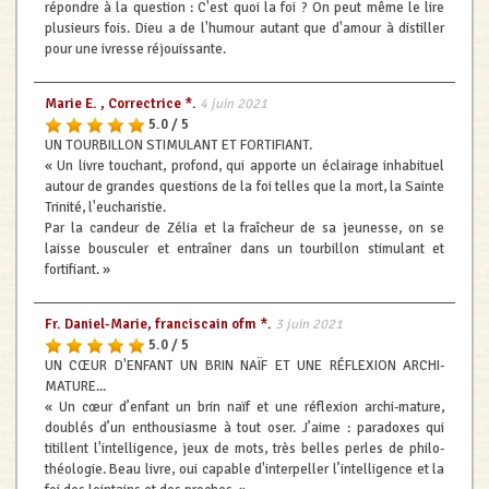
répondre à la question : C'est quoi la foi ? On peut même le lire
plusieurs fois. Dieu a de l'humour autant que d'amour à distiller
pour une ivresse réjouissante.
Marie E. , Correctrice *.
4 juin 2021
5.0 / 5
UN TOURBILLON STIMULANT ET FORTIFIANT.
« Un livre touchant, profond, qui apporte un éclairage inhabituel
autour de grandes questions de la foi telles que la mort, la Sainte
Trinité, l'eucharistie.
Par la candeur de Zélia et la fraîcheur de sa jeunesse, on se
laisse bousculer et entraîner dans un tourbillon stimulant et
fortifiant. »
Fr. Daniel-Marie, franciscain ofm *.
3 juin 2021
5.0 / 5
UN CŒUR D'ENFANT UN BRIN NAÏF ET UNE RÉFLEXION ARCHI-
MATURE...
« Un cœur d’enfant un brin naïf et une réflexion archi-mature,
doublés d’un enthousiasme à tout oser. J’aime : paradoxes qui
titillent l'intelligence, jeux de mots, très belles perles de philo-
théologie. Beau livre, oui capable d'interpeller l’intelligence et la