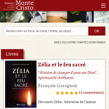
Monte
Éditions
Cristo
veiller
éveiller
émerveiller
Accueil
Notre histoire
Notre philosophie
AIDE
|
CGV
|
VOTRE COMPTE
|
VOTRE PANIER
Notre boutique
Livres
Les Réenchanteurs Associés
Zélia et le feu sacré
“Histoire de changer d'yeux sur Dieu”...
Spiritualité chrétienne
François Garagnon
13 commentaire(s)
Découvrir Zélia - Interview de l'auteur