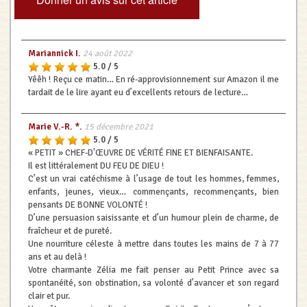
Mariannick I.
24 août 2022
5.0 / 5
Yêêh ! Reçu ce matin… En ré-approvisionnement sur Amazon il me
tardait de le lire ayant eu d’excellents retours de lecture…
Marie V.-R. *.
15 décembre 2021
5.0 / 5
« PETIT » CHEF-D'ŒUVRE DE VÉRITÉ FINE ET BIENFAISANTE.
Il est littéralement DU FEU DE DIEU !
C’est un vrai catéchisme à l’usage de tout les hommes, femmes,
enfants, jeunes, vieux… commençants, recommençants, bien
pensants DE BONNE VOLONTÉ !
D’une persuasion saisissante et d’un humour plein de charme, de
fraîcheur et de pureté.
Une nourriture céleste à mettre dans toutes les mains de 7 à 77
ans et au delà !
Votre charmante Zélia me fait penser au Petit Prince avec sa
spontanéité, son obstination, sa volonté d’avancer et son regard
clair et pur.