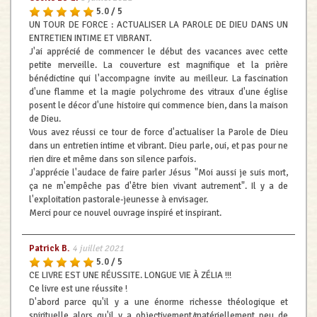
5.0 / 5
UN TOUR DE FORCE : ACTUALISER LA PAROLE DE DIEU DANS UN
ENTRETIEN INTIME ET VIBRANT.
J'ai apprécié de commencer le début des vacances avec cette
petite merveille. La couverture est magnifique et la prière
bénédictine qui l'accompagne invite au meilleur. La fascination
d'une flamme et la magie polychrome des vitraux d'une église
posent le décor d'une histoire qui commence bien, dans la maison
de Dieu.
Vous avez réussi ce tour de force d'actualiser la Parole de Dieu
dans un entretien intime et vibrant. Dieu parle, oui, et pas pour ne
rien dire et même dans son silence parfois.
J'apprécie l'audace de faire parler Jésus "Moi aussi je suis mort,
ça ne m'empêche pas d'être bien vivant autrement". Il y a de
l'exploitation pastorale-jeunesse à envisager.
Merci pour ce nouvel ouvrage inspiré et inspirant.
Patrick B.
4 juillet 2021
5.0 / 5
CE LIVRE EST UNE RÉUSSITE. LONGUE VIE À ZÉLIA !!!
Ce livre est une réussite !
D'abord parce qu'il y a une énorme richesse théologique et
spirituelle alors qu'il y a objectivement/matériellement peu de