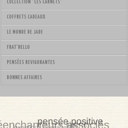
COLLECTION "LES CARNETS"
COFFRETS CADEAUX
LE MONDE DE JADE
FRAT'HELLO
PENSÉES REVIGORANTES
BONNES AFFAIRES