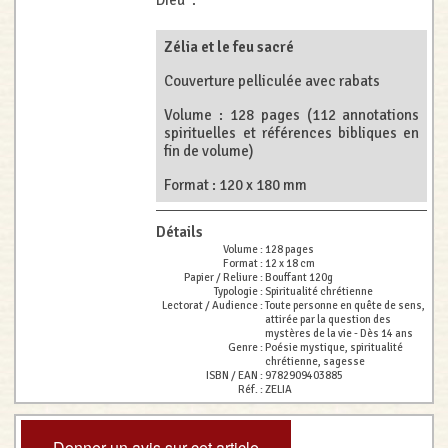
Dieu”.
Zélia et le feu sacré
Couverture pelliculée avec rabats
Volume : 128 pages (112 annotations
spirituelles et références bibliques en
fin de volume)
Format : 120 x 180 mm
Détails
Volume :
128 pages
Format :
12 x 18 cm
Papier / Reliure :
Bouffant 120g
Typologie :
Spiritualité chrétienne
Lectorat / Audience :
Toute personne en quête de sens,
attirée par la question des
mystères de la vie - Dès 14 ans
Genre :
Poésie mystique, spiritualité
chrétienne, sagesse
ISBN / EAN :
9782909403885
Réf. :
ZELIA
Donner un avis sur cet article