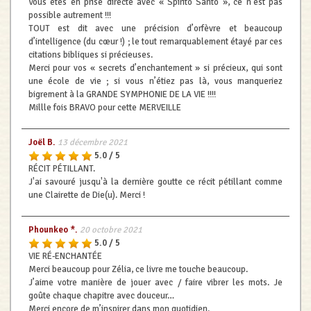
Vous êtes en prise directe avec « Spirito Santo », ce n’est pas
possible autrement !!!
TOUT est dit avec une précision d’orfèvre et beaucoup
d’intelligence (du cœur !) ; le tout remarquablement étayé par ces
citations bibliques si précieuses.
Merci pour vos « secrets d’enchantement » si précieux, qui sont
une école de vie ; si vous n’étiez pas là, vous manqueriez
bigrement à la GRANDE SYMPHONIE DE LA VIE !!!!
Millle fois BRAVO pour cette MERVEILLE
Joël B.
13 décembre 2021
5.0 / 5
RÉCIT PÉTILLANT.
J'ai savouré jusqu'à la dernière goutte ce récit pétillant comme
une Clairette de Die(u). Merci !
Phounkeo *.
20 octobre 2021
5.0 / 5
VIE RÉ-ENCHANTÉE
Merci beaucoup pour Zélia, ce livre me touche beaucoup.
J’aime votre manière de jouer avec / faire vibrer les mots. Je
goûte chaque chapitre avec douceur…
Merci encore de m’inspirer dans mon quotidien.