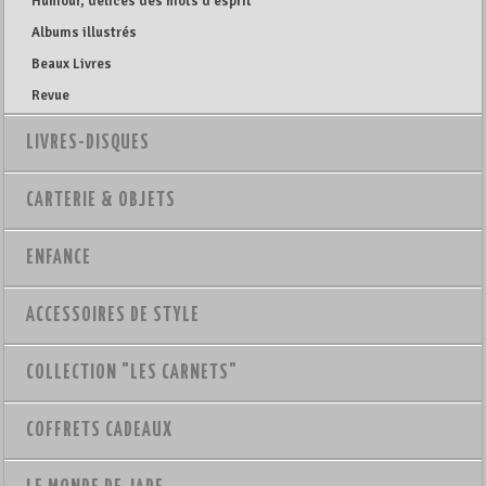
Humour, délices des mots d'esprit
Albums illustrés
Beaux Livres
Revue
LIVRES-DISQUES
CARTERIE & OBJETS
ENFANCE
ACCESSOIRES DE STYLE
COLLECTION "LES CARNETS"
COFFRETS CADEAUX