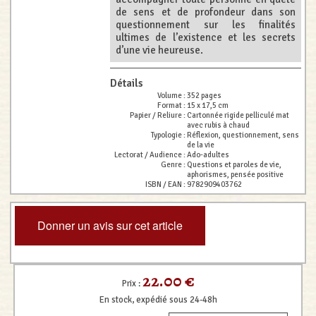
de sens et de profondeur dans son
questionnement sur les finalités
ultimes de l’existence et les secrets
d’une vie heureuse.
Détails
Volume :
352 pages
Format :
15 x 17,5 cm
Papier / Reliure :
Cartonnée rigide pelliculé mat
avec rubis à chaud
Typologie :
Réflexion, questionnement, sens
de la vie
Lectorat / Audience :
Ado-adultes
Genre :
Questions et paroles de vie,
aphorismes, pensée positive
ISBN / EAN :
9782909403762
Donner un avis sur cet article
22.00 €
Prix :
En stock, expédié sous 24-48h