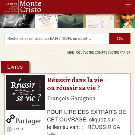
Monte
Éditions
Cristo
veiller
éveiller
émerveiller
Accueil
Notre histoire
Notre philosophie
AIDE
|
CGV
|
VOTRE COMPTE
|
VOTRE PANIER
Notre boutique
Livres
Les Réenchanteurs Associés
Réussir dans la vie
ou réussir sa vie ?
François Garagnon
POUR LIRE DES EXTRAITS DE
CET OUVRAGE, cliquez sur
Partager
le lien suivant :
RÉUSSIR SA
Focus
VIE