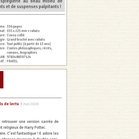
spièglerie au beau milieu de
s et de suspenses palpitants !
ume :
336 pages
mat :
155 x 225 mm + rabats
ure :
Cousu collé
gie :
Grand broché avec rabats
nce :
Tout public (à partir de 13 ans)
nre :
Contes philosophiques, récits,
romans, biographies
EAN :
9782488397124
éf. :
FRATEL
ls de lectu
9 mai 2026
de retrouver une version sacrée de
t religieux de Harry Potter.
e. C'est fantastique ! Il adore les