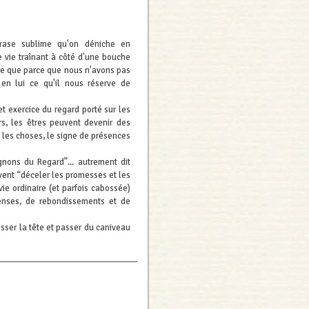
rase sublime qu'on déniche en
 vie traînant à côté d'une bouche
ire que parce que nous n'avons pas
en lui ce qu'il nous réserve de
t exercice du regard porté sur les
rs, les êtres peuvent devenir des
 les choses, le signe de présences
ons du Regard”... autrement dit
avent “déceler les promesses et les
vie ordinaire (et parfois cabossée)
enses, de rebondissements et de
resser la tête et passer du caniveau