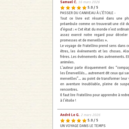
Samuel C.
16 mars 2026
5.0 / 5
PASSER DU CANIVEAU À L'ÉTOILE -
Tout ce livre est résumé dans une ph
préambule comme on trouverait une clé de
d'égout : « Cet état du monde n'est ordina
assez exercé notre regard pour déceler 
promesses et de merveilles ».
Le voyage de Fratellino prend sens dans ce
êtres, les événements et les choses. Alo
frères. Les événements des avènements. Et
animées.
L'auteur parle éloquemment des “compagn
les Émerveillés... autrement dit ceux qui s
merveilles”... au point de transformer leur 
en aventure inoubliable, pleine de susp
rencontres.
Il faut lire Fratellino pour apprendre à red
à l'étoile !
André Le G.
2 mars 2026
5.0 / 5
UN VOYAGE DANS LE TEMPS