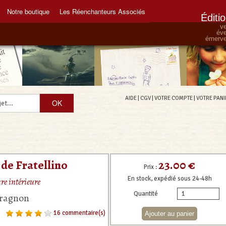
Notre boutique
Les Réenchanteurs Associés
Éditi
ve
éve
émervei
AIDE
|
CGV
|
VOTRE COMPTE
|
VOTRE PANI
23.00 €
de Fratellino
Prix :
En stock, expédié sous 24-48h
e intérieure
Quantité
aragnon
16 commentaire(s)