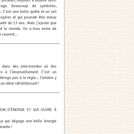
s phrases, toujours à double sens.
rage. Beaucoup de symboles,
. C'est une belle quête et un joli
spérer et qui pourrait être mieux
artir de 13 ans. Mais j'ajoute que
out le monde. On a tous envie de
 courent...
 dans des mini-mondes où des
 à l'émerveillement. C'est un
 déroge pas à la règle... Certains y
un idéal rafraîchissant !
IN D'ÉNERGIE ET QUI OUVRE À
leux qui dégage une belle énergie
irante !