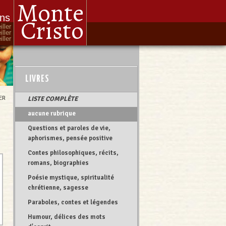
Monte
ons
Cristo
iller
iller
ller
LIVRES
ER
LISTE COMPLÈTE
aucune rubrique
Questions et paroles de vie,
aphorismes, pensée positive
Contes philosophiques, récits,
romans, biographies
Poésie mystique, spiritualité
chrétienne, sagesse
Paraboles, contes et légendes
Humour, délices des mots