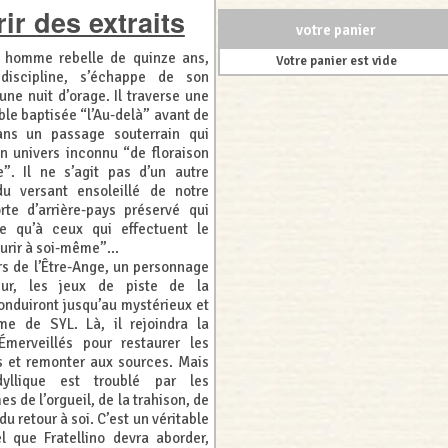
ir des extraits
votre panier
 homme rebelle de quinze ans,
Votre panier est vide
 discipline, s’échappe de son
une nuit d’orage. Il traverse une
ble baptisée “l’Au-delà” avant de
ans un passage souterrain qui
n univers inconnu “de floraison
e”. Il ne s’agit pas d’un autre
u versant ensoleillé de notre
te d’arrière-pays préservé qui
le qu’à ceux qui effectuent le
rir à soi-même”...
s de l’Être-Ange, un personnage
ur, les jeux de piste de la
onduiront jusqu’au mystérieux et
ume de SYL. Là, il rejoindra la
Émerveillés pour restaurer les
s et remonter aux sources. Mais
yllique est troublé par les
 de l’orgueil, de la trahison, de
du retour à soi. C’est un véritable
l que Fratellino devra aborder,