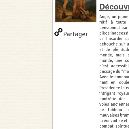
Découvr
Ange, un jeune
rétif à toute
pensionnat par 
Partager
pièce inaccessi
se hasarder d
débouche sur u
et de plénitud
monde, mais d
monde, une sor
n’est accessib
passage du “mou
Avec le concour
haut en coule
Providence le c
intrigant roya
confrérie des 
voies ancienne
ce tableau id
mauvaises brumes
la convoitise et 
combat spiritue