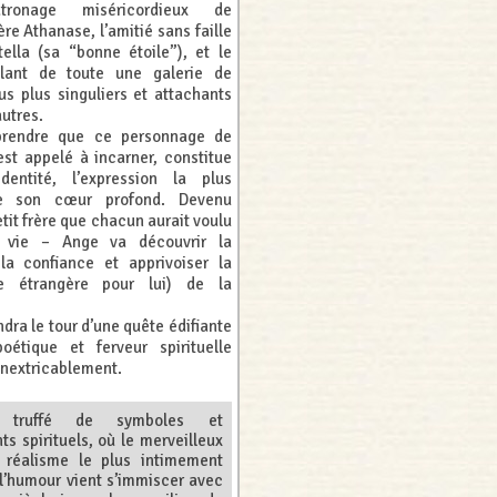
ronage miséricordieux de
re Athanase, l’amitié sans faille
tella (sa “bonne étoile”), et le
llant de toute une galerie de
s plus singuliers et attachants
autres.
rendre que ce personnage de
 est appelé à incarner, constitue
dentité, l’expression la plus
de son cœur profond. Devenu
petit frère que chacun aurait voulu
 vie – Ange va découvrir la
a confiance et apprivoiser la
e étrangère pour lui) de la
dra le tour d’une quête édifiante
poétique et ferveur spirituelle
inextricablement.
 truffé de symboles et
s spirituels, où le merveilleux
 réalisme le plus intimement
 l’humour vient s’immiscer avec