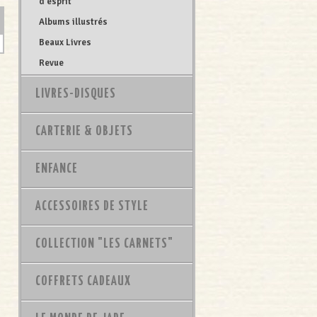
d'esprit
Albums illustrés
Beaux Livres
Revue
LIVRES-DISQUES
CARTERIE & OBJETS
ENFANCE
ACCESSOIRES DE STYLE
COLLECTION "LES CARNETS"
COFFRETS CADEAUX