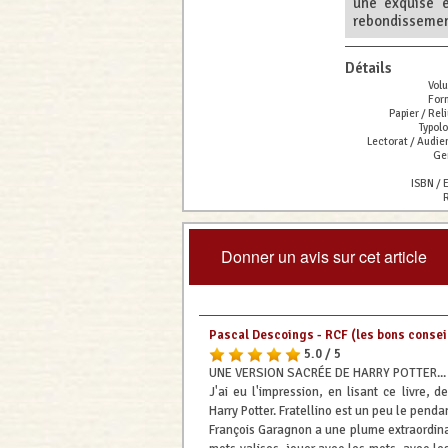
une exquise e
rebondissement
Détails
Vol
For
Papier / Reli
Typolo
Lectorat / Audie
Ge
ISBN / 
R
Donner un avis sur cet article
Pascal Descoings - RCF (les bons consei
5.0 / 5
UNE VERSION SACRÉE DE HARRY POTTER...
J'ai eu l'impression, en lisant ce livre, 
Harry Potter. Fratellino est un peu le pendan
François Garagnon a une plume extraordinair