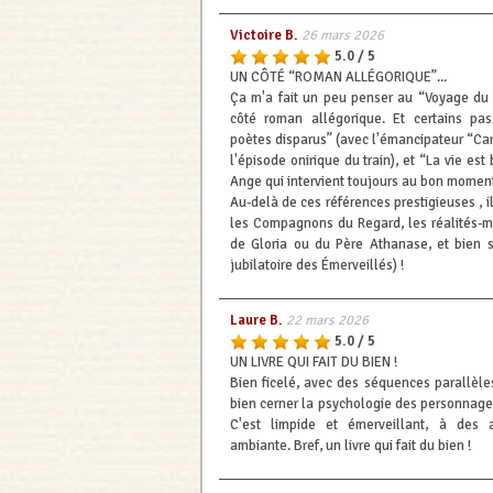
Victoire B.
26 mars 2026
5.0 / 5
UN CÔTÉ “ROMAN ALLÉGORIQUE”...
Ça m'a fait un peu penser au “Voyage du 
côté roman allégorique. Et certains p
poètes disparus” (avec l'émancipateur “Ca
l'épisode onirique du train), et “La vie est
Ange qui intervient toujours au bon moment
Au-delà de ces références prestigieuses , il
les Compagnons du Regard, les réalités-mi
de Gloria ou du Père Athanase, et bien 
jubilatoire des Émerveillés) !
Laure B.
22 mars 2026
5.0 / 5
UN LIVRE QUI FAIT DU BIEN !
Bien ficelé, avec des séquences parallèle
bien cerner la psychologie des personnages
C'est limpide et émerveillant, à des 
ambiante. Bref, un livre qui fait du bien !