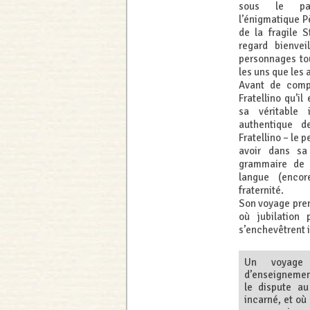
sous le pat
l’énigmatique Pè
de la fragile S
regard bienvei
personnages tou
les uns que les 
Avant de comp
Fratellino qu’il
sa véritable i
authentique 
Fratellino – le 
avoir dans sa
grammaire de l
langue (encor
fraternité.
Son voyage pren
où jubilation 
s’enchevêtrent 
Un voyage
d’enseignement
le dispute au
incarné, et où