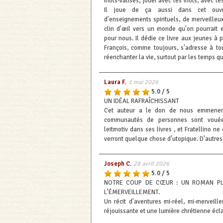
mots-valises, jouer avec les mots, avec le
Il joue de ça aussi dans cet ouv
d'enseignements spirituels, de merveilleux
clin d'œil vers un monde qu'on pourrait e
pour nous. Il dédie ce livre aux jeunes à p
François, comme toujours, s'adresse à t
réenchanter la vie, surtout par les temps qui
Laura F.
1 mai 2026
5.0 / 5
UN IDÉAL RAFRAÎCHISSANT
Cet auteur a le don de nous emmener
communautés de personnes sont vouées
leitmotiv dans ses livres , et Fratellino ne
verront quelque chose d'utopique. D'autres 
Joseph C.
28 avril 2026
5.0 / 5
NOTRE COUP DE CŒUR : UN ROMAN PLE
L'ÉMERVEILLEMENT.
Un récit d'aventures mi-réel, mi-merveil
réjouissante et une lumière chrétienne écla