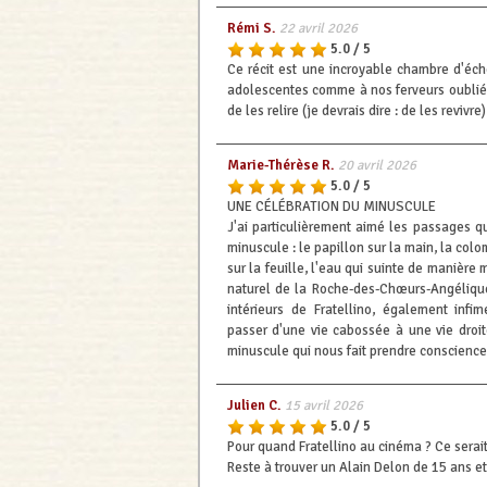
Rémi S.
22 avril 2026
5.0 / 5
Ce récit est une incroyable chambre d'éch
adolescentes comme à nos ferveurs oubliée
de les relire (je devrais dire : de les revivre)
Marie-Thérèse R.
20 avril 2026
5.0 / 5
UNE CÉLÉBRATION DU MINUSCULE
J'ai particulièrement aimé les passages 
minuscule : le papillon sur la main, la colo
sur la feuille, l'eau qui suinte de manière 
naturel de la Roche-des-Chœurs-Angélique
intérieurs de Fratellino, également infim
passer d'une vie cabossée à une vie droite
minuscule qui nous fait prendre conscience
Julien C.
15 avril 2026
5.0 / 5
Pour quand Fratellino au cinéma ? Ce serait
Reste à trouver un Alain Delon de 15 ans et