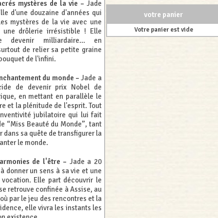
acrés mystères de la vie –
Jade
fille d'une douzaine d'années qui
votre panier
 les mystères de la vie avec une
Votre panier est vide
 une drôlerie irrésistible ! Elle
 devenir milliardaire... en
urtout de relier sa petite graine
ouquet de l'infini.
éenchantement du monde –
Jade a
cide de devenir prix Nobel de
tique, en mettant en parallèle le
e et la plénitude de l'esprit. Tout
ventivité jubilatoire qui lui fait
e de “Miss Beauté du Monde”, tant
 dans sa quête de transfigurer la
hanter le monde.
armonies de l'être –
Jade a 20
 à donner un sens à sa vie et une
vocation. Elle part découvrir le
se retrouve confinée à Assise, au
 où par le jeu des rencontres et la
idence, elle vivra les instants les
on existence.