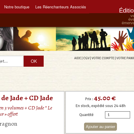
Notre boutique
Les Réenchanteurs Associés
Éditi
ve
éve
émervei
AIDE
|
CGV
|
VOTRE COMPTE
|
VOTRE PANI
45.00 €
 de Jade + CD Jade
Prix :
En stock, expédié sous 24-48h
en 3 volumes + CD Jade “ Le
r » offert
Quantité
aragnon