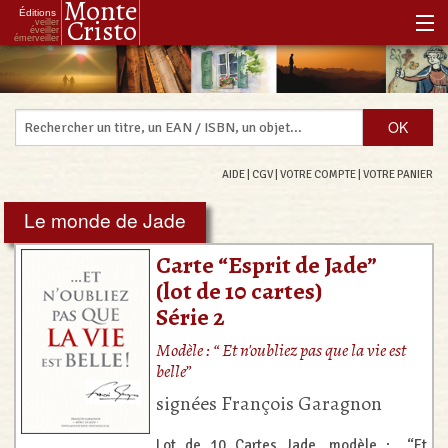
Monte
Éditions
Cristo
veiller
éveiller
émerveiller
Accueil
Notre histoire
Notre philosophie
AIDE
|
CGV
|
VOTRE COMPTE
|
VOTRE PANIER
Notre boutique
Le monde de Jade
Les Réenchanteurs Associés
Carte “Esprit de Jade”
(lot de 10 cartes)
Série 2
Modèle : “ Et n'oubliez pas que la vie est
belle”
signées François Garagnon
Lot de 10 Cartes Jade, modèle : “Et