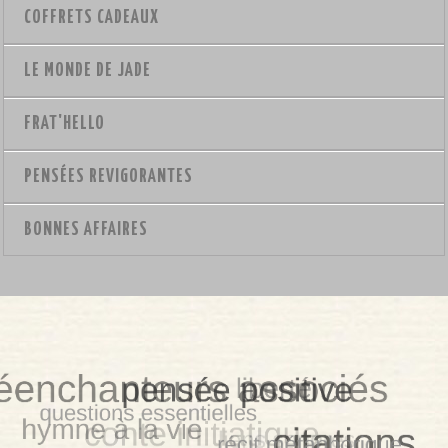
COFFRETS CADEAUX
LE MONDE DE JADE
FRAT'HELLO
PENSÉES REVIGORANTES
BONNES AFFAIRES