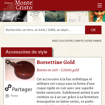
Monte
Éditions
Cristo
veiller
éveiller
émerveiller
Accueil
Notre histoire
Notre philosophie
AIDE
|
CGV
|
VOTRE COMPTE
|
VOTRE PANIER
Notre boutique
Accessoires de style
Les Réenchanteurs Associés
Borsettine Gold
Bourse en cuir - Coloris gold
Cet accessoire à la fois esthétique et
utilitaire est conçu sous la forme d'une
Partager
coque rigide en cuir avec une superbe
teinte vernissée. Solidement arrimé à une
Focus
ceinture ou à un sac grâce à sa fermeture
mousqueton en laiton vernis, ce porte-