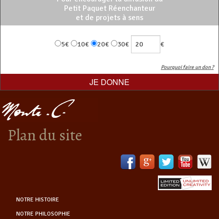
Petit Paquet Réenchanteur
et de projets à sens
5€
10€
20€
30€
€
Pourquoi faire un don ?
Plan du site
NOTRE HISTOIRE
NOTRE PHILOSOPHIE