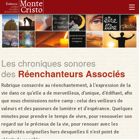
Monte
Éditions
Cristo
veiller
éveiller
émerveiller
Accueil
Notre histoire
Notre philosophie
Les chroniques sonores
Notre boutique
des
Réenchanteurs Associés
Les Réenchanteurs Associés
Rubrique consacrée au réenchantement, à l'expression de la
vie dans ce qu'elle a de merveilleux, d'unique, d'édifiant, afin
que nous choisissions notre camp : celui des veilleurs de
valeurs et des passeurs de lumière et d'espérance. Quelques
minutes pour prendre le temps de vivre, pour renouveler son
regard sur le précieux de la vie, pour renouer avec les
simplicités originelles hors desquelles il n'est point de